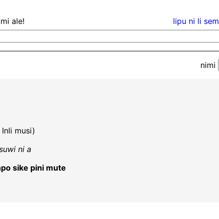
nimi ale!
lipu ni li se
nimi
 Inli musi)
suwi ni a
po sike pini mute