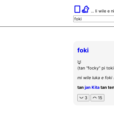
󱤪󱦀
... li wile e 
foki
🦊
(tan "focky" pi toki
mi wile luka e foki 
tan
jan Kita
tan ten
󱥔
3
󱤍
15