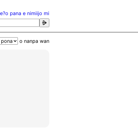
me?
o pana e nimi
ijo mi
󱤃
o nanpa wan